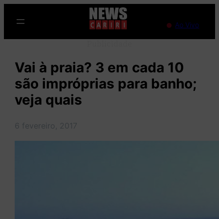
Pular
para
Ao Vivo
o
Publicidade
conteúdo
Vai à praia? 3 em cada 10
são impróprias para banho;
veja quais
6 fevereiro, 2017