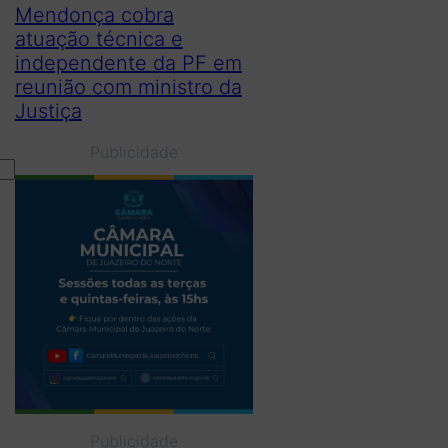
Mendonça cobra
atuação técnica e
independente da PF em
reunião com ministro da
Justiça
Publicidade
Publicidade