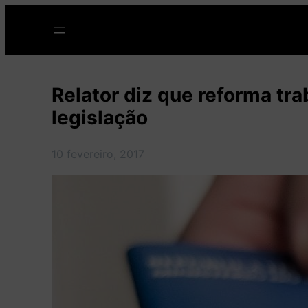
Pular
para
o
conteúdo
Relator diz que reforma tra
legislação
10 fevereiro, 2017