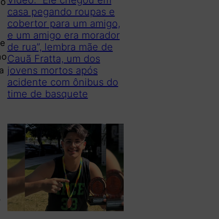
 o
casa pegando roupas e
cobertor para um amigo,
e um amigo era morador
ue
de rua”, lembra mãe de
no
Cauã Fratta, um dos
jovens mortos após
a
acidente com ônibus do
time de basquete
É
.