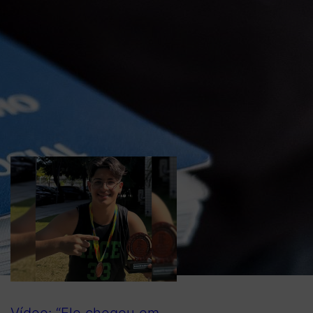
respostas das
investigações: “que
todos tenha
conhecimento para que
nunca mais nenhuma
mãe perca sua alma
gêmea”
Vídeo: “Ele chegou em