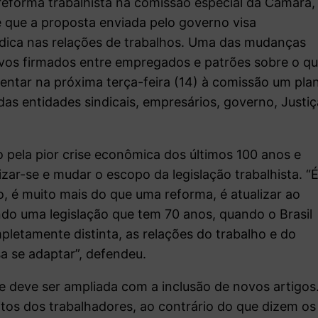
 reforma trabalhista na comissão especial da Câmara,
que a proposta enviada pelo governo visa
rídica nas relações de trabalhos. Uma das mudanças
tivos firmados entre empregados e patrões sobre o q
esentar na próxima terça-feira (14) à comissão um pla
as entidades sindicais, empresários, governo, Justiç
do pela pior crise econômica dos últimos 100 anos e
zar-se e mudar o escopo da legislação trabalhista. “
, é muito mais do que uma reforma, é atualizar ao
do uma legislação que tem 70 anos, quando o Brasil
letamente distinta, as relações do trabalho e do
 se adaptar”, defendeu.
 deve ser ampliada com a inclusão de novos artigos
reitos dos trabalhadores, ao contrário do que dizem os