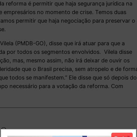
da reforma é permitir que haja segurança jurídica na
s e empresários no momento de crise. Temos duas
 vamos permitir que haja negociação para preservar o
se.
Vilela (PMDB-GO), disse que irá atuar para que a
da por todos os segmentos envolvidos. Vilela disse
ção, mas, mesmo assim, não irá deixar de ouvir os
eridade que o Brasil precisa, sem atropelo e de form
ue todos se manifestem.” Ele disse que só depois do
empo necessário para a votação da reforma. Com
io