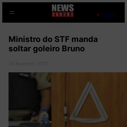
Pular
para
Ao Vivo
o
Publicidade
conteúdo
Ministro do STF manda
soltar goleiro Bruno
24 fevereiro, 2017