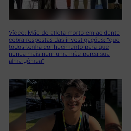
Vídeo: Mãe de atleta morto em acidente
cobra respostas das investigações: “que
todos tenha conhecimento para que
nunca mais nenhuma mãe perca sua
alma gêmea”