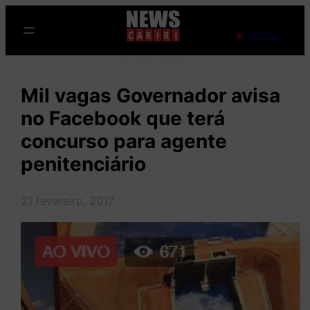
Pular
para
Ao Vivo
o
Publicidade
conteúdo
Mil vagas Governador avisa
no Facebook que terá
concurso para agente
penitenciário
21 fevereiro, 2017