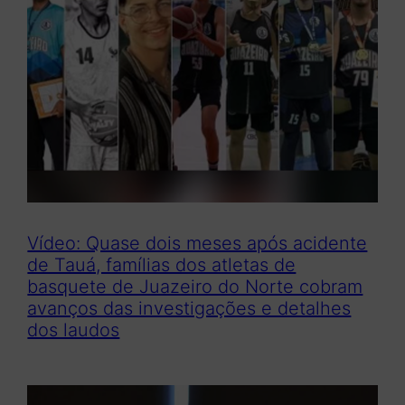
Vídeo: Quase dois meses após acidente
de Tauá, famílias dos atletas de
basquete de Juazeiro do Norte cobram
avanços das investigações e detalhes
dos laudos