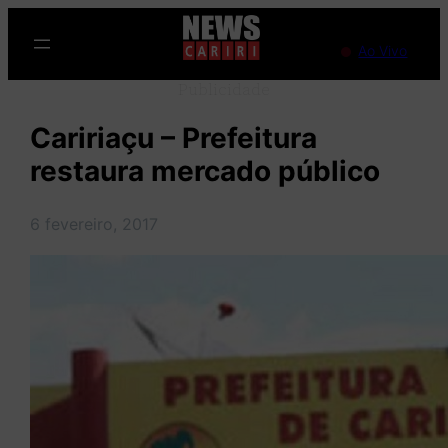
Pular
para
Ao Vivo
o
Publicidade
conteúdo
Caririaçu – Prefeitura
restaura mercado público
6 fevereiro, 2017