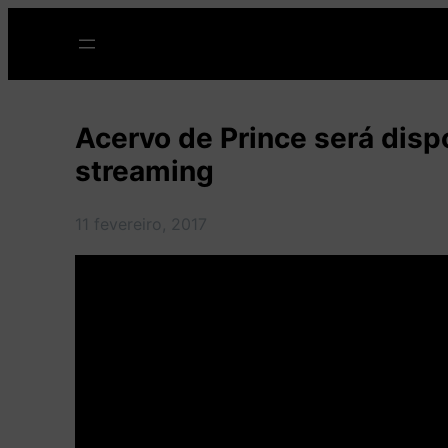
Pular
para
o
conteúdo
Acervo de Prince será disp
streaming
11 fevereiro, 2017