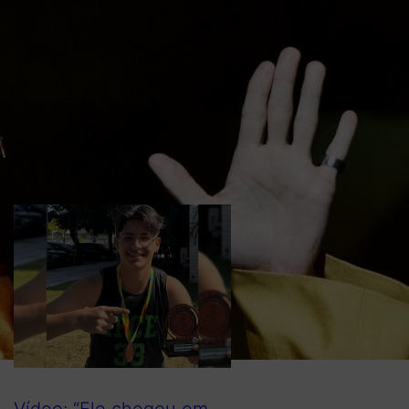
respostas das
investigações: “que
todos tenha
conhecimento para que
nunca mais nenhuma
mãe perca sua alma
gêmea”
Vídeo: “Ele chegou em