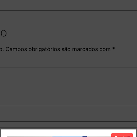
io
o.
Campos obrigatórios são marcados com
*