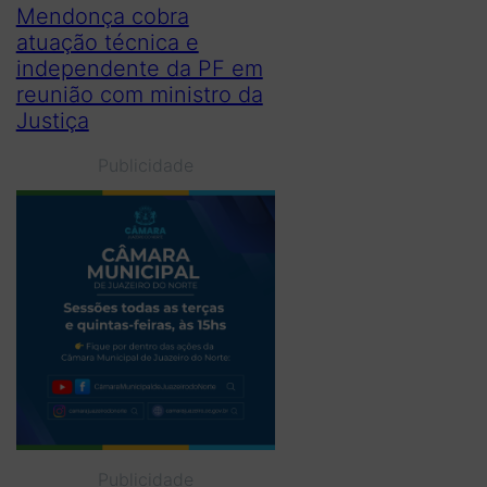
Mendonça cobra
atuação técnica e
independente da PF em
reunião com ministro da
Justiça
Publicidade
Publicidade