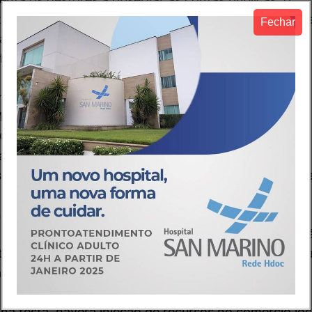
ter os pagamentos em dia. \”Se a festa é tradicional, 
Fechar
rceria com iniciativa privada. É preciso usar o bom
financeira e de municípios com decretos motivados
 serão criticados e alvo de fiscalização pelo TCM e
PCE). O vice-presidente da Aprece, Nilson Diniz,
\”Os prefeitos devem ter precaução. São poucas as
rnaval. A maioria está recuando\”.
para festividades variam de R$ 10 mil (Várzea Alegr
na modalidade pregão. Camocim anunciou licitação no
 no valor de 150 para contratação de show de Gabriel
hões e dispensa no valor de R$ 250 mil para contrataç
m processos licitatórios específicos para o Carnava
areceu que o Município não decretou calamidade
s extras no orçamento municipal, oriundos de
na festa, haverá injeção de recursos no comércio loc