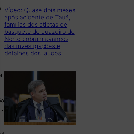
a
Vídeo: Quase dois meses
após acidente de Tauá,
famílias dos atletas de
basquete de Juazeiro do
Norte cobram avanços
das investigações e
detalhes dos laudos
e)
ão
l.
al