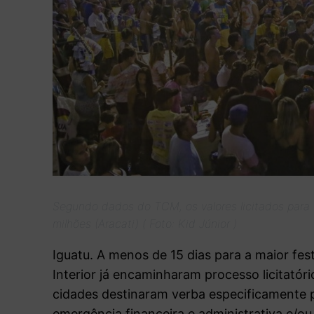
Segundo dados do TCM, os valores licitados para f
milhões (Aracati) ( Foto: Kid Júnior )
Iguatu. A menos de 15 dias para a maior fest
Interior já encaminharam processo licitatóri
cidades destinaram verba especificamente p
emergência financeira e administrativa e/o