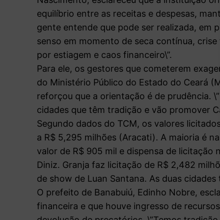
equilíbrio entre as receitas e despesas, man
gente entende que pode ser realizada, em pa
senso em momento de seca contínua, crise 
por estiagem e caos financeiro\”.
Para ele, os gestores que cometerem exagero
do Ministério Público do Estado do Ceará (M
reforçou que a orientação é de prudência. 
cidades que têm tradição e vão promover Ca
Segundo dados do TCM, os valores licitados 
a R$ 5,295 milhões (Aracati). A maioria é 
valor de R$ 905 mil e dispensa de licitação
Diniz. Granja faz licitação de R$ 2,482 mil
de show de Luan Santana. As duas cidades tê
O prefeito de Banabuiú, Edinho Nobre, escl
financeira e que houve ingresso de recurso
devolução de precatórios. \”Temos tradição 