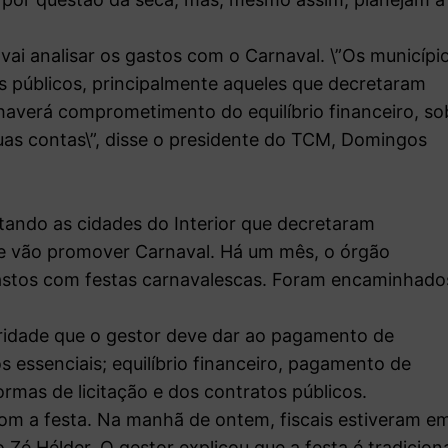
vai analisar os gastos com o Carnaval. \”Os municípi
s públicos, principalmente aqueles que decretaram
averá comprometimento do equilíbrio financeiro, so
uas contas\”, disse o presidente do TCM, Domingos
itando as cidades do Interior que decretaram
ue vão promover Carnaval. Há um mês, o órgão
gastos com festas carnavalescas. Foram encaminhado
oridade que o gestor deve dar ao pagamento de
s essenciais; equilíbrio financeiro, pagamento de
ormas de licitação e dos contratos públicos.
m a festa. Na manhã de ontem, fiscais estiveram e
Zé Hélder. O gestor explicou que a festa é tradicion