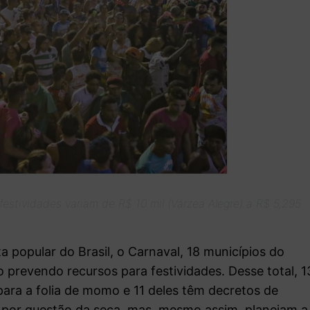
estividades variam de R$ 10 mil (Várzea Alegre) a R$ 5,295
a popular do Brasil, o Carnaval, 18 municípios do
o prevendo recursos para festividades. Desse total, 1
ara a folia de momo e 11 deles têm decretos de
u por questão da seca, mas, mesmo assim, planejam a