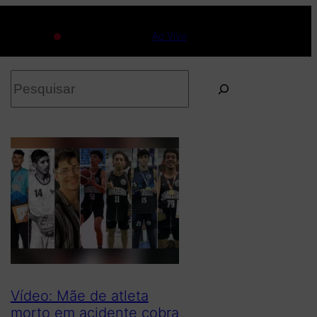
Ao Vivo
P
e
s
q
u
i
s
a
r
Vídeo: Mãe de atleta
morto em acidente cobra