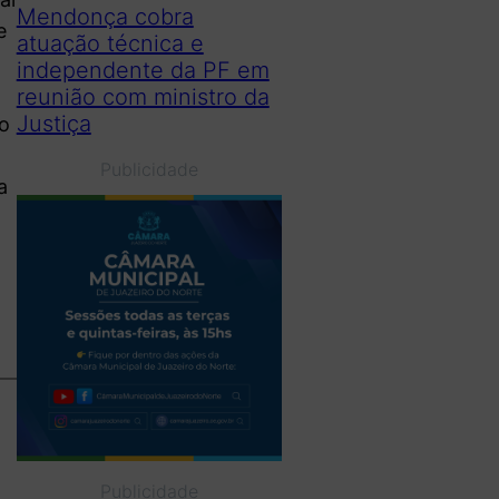
Mendonça cobra
e
atuação técnica e
independente da PF em
reunião com ministro da
Justiça
io
Publicidade
a
Publicidade