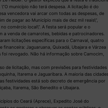
 \”O município não terá despesa. A licitação é do
esa vencedora vai arcar com todas as despesas, de
m de pagar ao Município mais de dez mil reais\”,
no comércio local\”. A festa será popular e o
m a venda de camarotes, bebidas e patrocinadores.
ram licitações específicas para o Carnaval, quatro
e financeira: Jaguaruana, Quixadá, Ubajara e Várzea
as foi revogado. Não há informação sobre Camocim,
 de licitação, mas com previsões para festividades
quinha, Itarema e Jaguaribara. A maioria das cidade
as festividades está sob decreto de emergência por
içaba, Itarema, São Benedito e Ubajara.
cípios do Ceará (Aprece), Expedito José do
ienta os gestores a observar as contas públicas, o