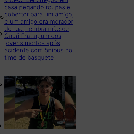
casa pegando roupas e
cobertor para um amigo,
os
e um amigo era morador
de rua”, lembra mãe de
b
Cauã Fratta, um dos
jovens mortos após
acidente com ônibus do
time de basquete
s
m
al