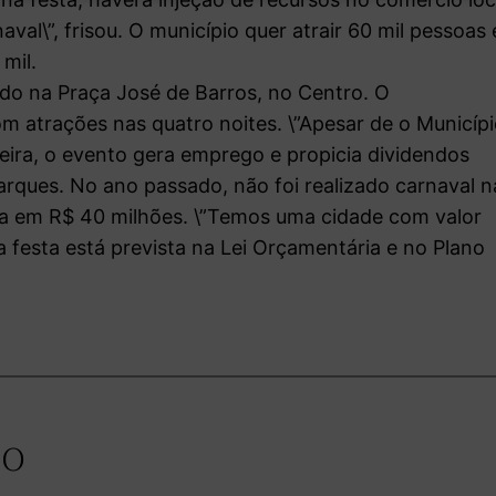
al\”, frisou. O município quer atrair 60 mil pessoas 
mil.
ado na Praça José de Barros, no Centro. O
om atrações nas quatro noites. \”Apesar de o Municíp
ira, o evento gera emprego e propicia dividendos
o Marques. No ano passado, não foi realizado carnaval n
ada em R$ 40 milhões. \”Temos uma cidade com valor
a festa está prevista na Lei Orçamentária e no Plano
io