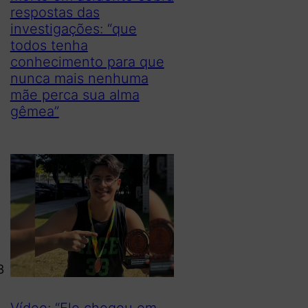
respostas das
investigações: “que
todos tenha
conhecimento para que
nunca mais nenhuma
mãe perca sua alma
gêmea”
3
Vídeo: “Ele chegou em